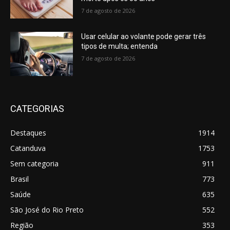
7 de agosto de 2026
Usar celular ao volante pode gerar três
tipos de multa; entenda
7 de agosto de 2026
CATEGORIAS
Destaques
1914
Catanduva
1753
Sem categoria
911
Brasil
773
Saúde
635
São José do Rio Preto
552
Região
353