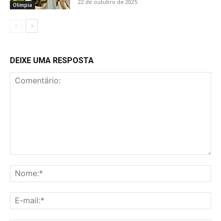
22 de outubro de 2025
Olimpia
DEIXE UMA RESPOSTA
Comentário:
No
E-
mai