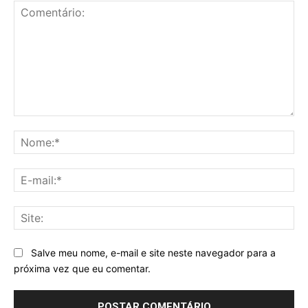
Comentário:
No
E-
mai
Sit
Salve meu nome, e-mail e site neste navegador para a
próxima vez que eu comentar.