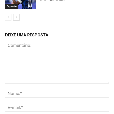
8 de julho de 2026
Esporte
DEIXE UMA RESPOSTA
Comentário:
No
E-
mai