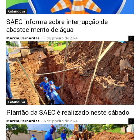
Catanduva
SAEC informa sobre interrupção de
abastecimento de água
Marcia Bernardes
-
9 de janeiro de 2024
0
Catanduva
Plantão da SAEC é realizado neste sábado
Marcia Bernardes
-
6 de janeiro de 2024
0