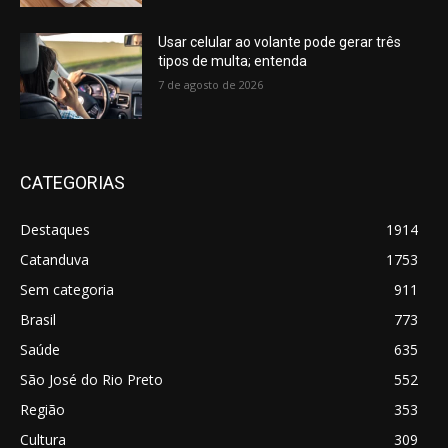
Usar celular ao volante pode gerar três
tipos de multa; entenda
7 de agosto de 2026
CATEGORIAS
Destaques
1914
Catanduva
1753
Sem categoria
911
Brasil
773
Saúde
635
São José do Rio Preto
552
Região
353
Cultura
309