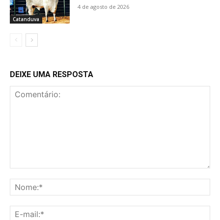
4 de agosto de 2026
Catanduva
DEIXE UMA RESPOSTA
Comentário:
No
E-