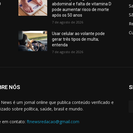
D
abdominal e falta de vitamina D
S
pode aumentar risco de morte
Sã
após os 50 anos
7 de agosto de 2026
R
Cu
Usar celular ao volante pode
gerar três tipos de multa;
entenda
7 de agosto de 2026
BRE NÓS
S
 News é um jornal online que publica conteúdo verificado e
lizado sobre política, saúde, brasil e mundo.
e em contato:
ftnewsredacao@gmail.com