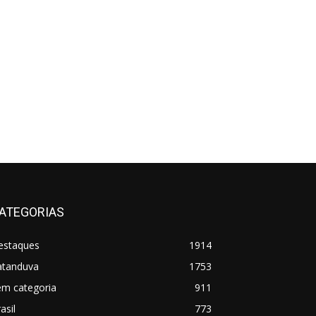
ATEGORIAS
estaques
1914
atanduva
1753
em categoria
911
asil
773