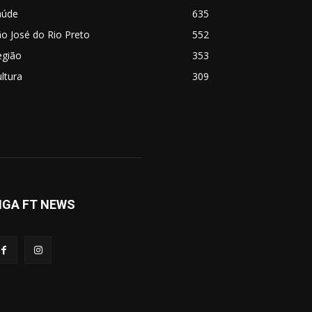
aúde
635
o José do Rio Preto
552
egião
353
ltura
309
IGA FT NEWS