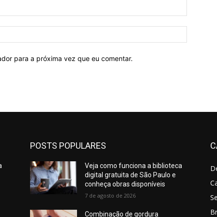
E-
mail:*
Site:
ador para a próxima vez que eu comentar.
POSTS POPULARES
C
a
Veja como funciona a biblioteca
D
digital gratuita de São Paulo e
C
conheça obras disponíveis
7 de agosto de 2026
S
Br
Combinação de gordura