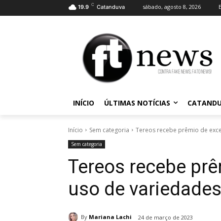
C
sábado, agosto 8, 2026
19.9
Catanduva
INÍCIO
ÚLTIMAS NOTÍCIAS
CATAND
Início
Sem categoria
Tereos recebe prêmio de exce
Sem categoria
Tereos recebe prê
uso de variedades
By
Mariana Lachi
24 de março de 2023