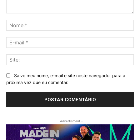
Comentário:
No
E-
mai
Sit
Salve meu nome, e-mail e site neste navegador para a
próxima vez que eu comentar.
- Advertisment -