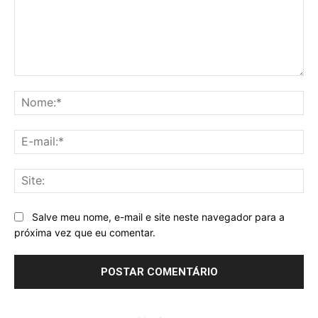
Comentário:
No
E-
mai
Sit
Salve meu nome, e-mail e site neste navegador para a
próxima vez que eu comentar.