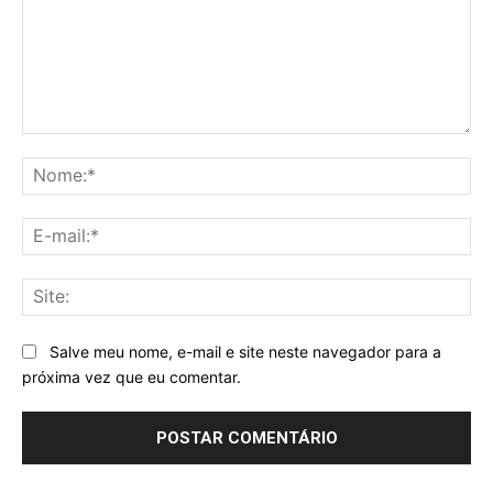
Comentário:
No
E-
mai
Sit
Salve meu nome, e-mail e site neste navegador para a
próxima vez que eu comentar.