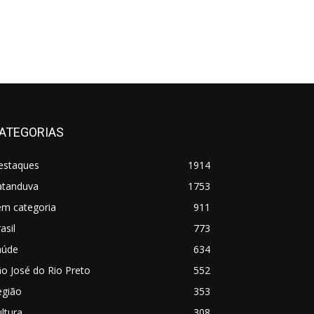
ATEGORIAS
estaques
1914
atanduva
1753
em categoria
911
asil
773
aúde
634
o José do Rio Preto
552
egião
353
ltura
308