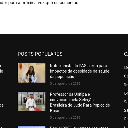
ador para a próxima vez que eu comentar.
POSTS POPULARES
C
a
Nutricionista do PAS alerta para
D
de
impactos da obesidade na saúde
C
da população
5 de agosto de 2026
S
Br
Professor da Unifipa é
convocado pela Seleção
S
 de
Brasileira de Judô Paralímpico de
Sã
Base
5 de agosto de 2026
R
Cu