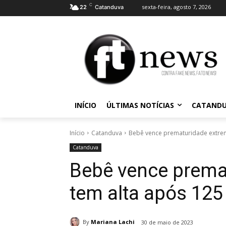
C
sexta-feira, agosto 7, 2026
22
Catanduva
INÍCIO
ÚLTIMAS NOTÍCIAS
CATAND
Início
Catanduva
Bebê vence prematuridade extrema
Catanduva
Bebê vence prema
tem alta após 125
By
Mariana Lachi
30 de maio de 2023