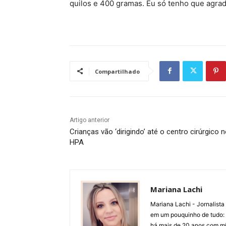
quilos e 400 gramas. Eu só tenho que agra
Compartilhado
Artigo anterior
Crianças vão ‘dirigindo’ até o centro cirúrgico 
HPA
Mariana Lachi
Mariana Lachi - Jornalist
em um pouquinho de tudo: T
há mais de 20 anos com mí