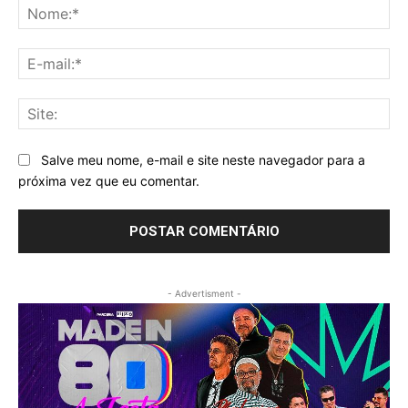
No
E-
mai
Sit
Salve meu nome, e-mail e site neste navegador para a
próxima vez que eu comentar.
- Advertisment -