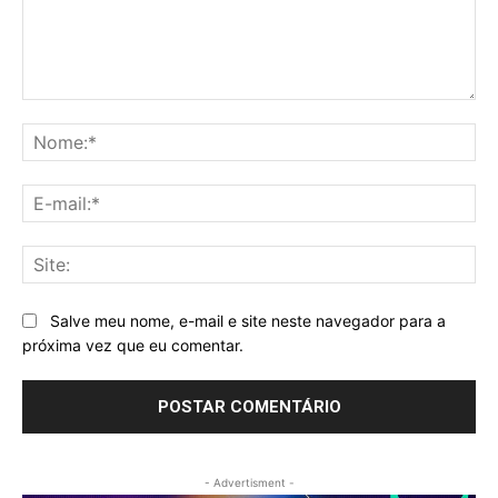
Comentário:
No
E-
mai
Sit
Salve meu nome, e-mail e site neste navegador para a
próxima vez que eu comentar.
- Advertisment -