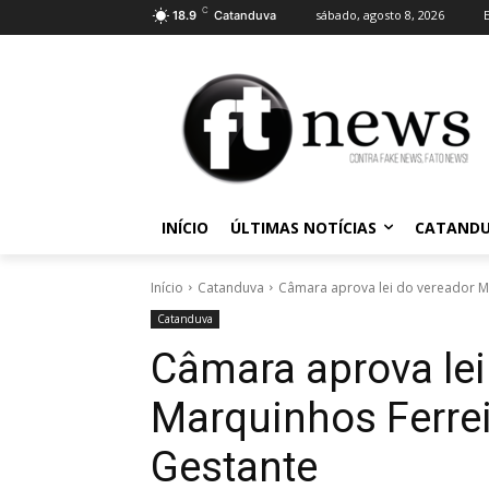
C
sábado, agosto 8, 2026
18.9
Catanduva
INÍCIO
ÚLTIMAS NOTÍCIAS
CATAND
Início
Catanduva
Câmara aprova lei do vereador Ma
Catanduva
Câmara aprova lei
Marquinhos Ferrei
Gestante