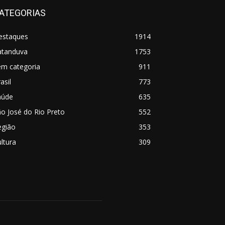
ATEGORIAS
estaques
1914
atanduva
1753
em categoria
911
asil
773
aúde
635
o José do Rio Preto
552
egião
353
ltura
309