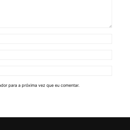
Nome:*
E-
mail:*
Site:
ador para a próxima vez que eu comentar.