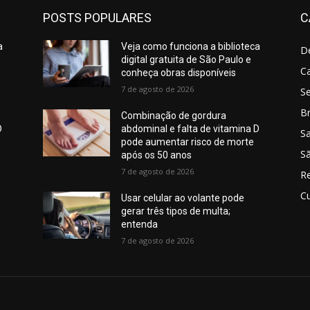
POSTS POPULARES
C
a
Veja como funciona a biblioteca
D
digital gratuita de São Paulo e
C
conheça obras disponíveis
7 de agosto de 2026
S
Br
Combinação de gordura
D
abdominal e falta de vitamina D
S
pode aumentar risco de morte
Sã
após os 50 anos
7 de agosto de 2026
R
Cu
Usar celular ao volante pode
gerar três tipos de multa;
entenda
7 de agosto de 2026