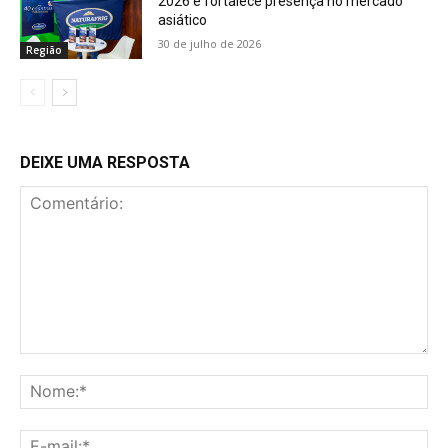
2026 e fortalece presença no mercado
asiático
30 de julho de 2026
Região
DEIXE UMA RESPOSTA
Comentário:
No
E-