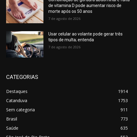
de vitamina D pode aumentar risco de
morte após os 50 anos
7 de agosto de 2026
Usar celular ao volante pode gerar três
tipos de multa; entenda
7 de agosto de 2026
CATEGORIAS
Destaques
1914
Catanduva
1753
Sem categoria
911
Brasil
773
Saúde
635