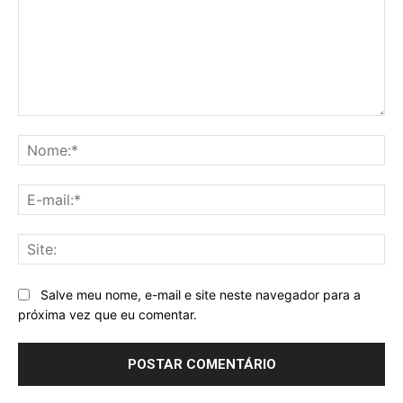
Comentário:
No
E-
mai
Sit
Salve meu nome, e-mail e site neste navegador para a
próxima vez que eu comentar.