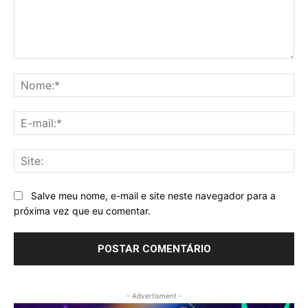
Comentário:
No
E-
mai
Sit
Salve meu nome, e-mail e site neste navegador para a
próxima vez que eu comentar.
- Advertisment -