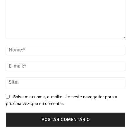
Comentário:
No
E-
mai
Sit
Salve meu nome, e-mail e site neste navegador para a
próxima vez que eu comentar.