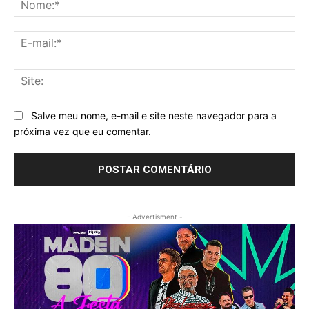
E-
mai
Sit
Salve meu nome, e-mail e site neste navegador para a
próxima vez que eu comentar.
- Advertisment -