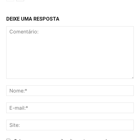
DEIXE UMA RESPOSTA
Comentário:
No
E-
mai
Sit