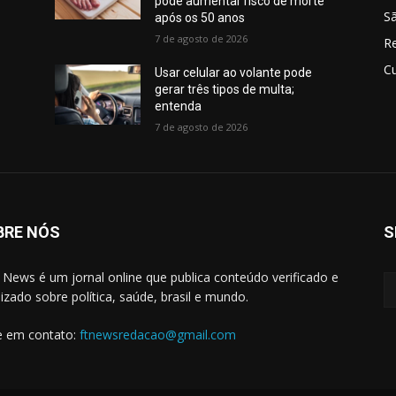
pode aumentar risco de morte
Sã
após os 50 anos
7 de agosto de 2026
R
Cu
Usar celular ao volante pode
gerar três tipos de multa;
entenda
7 de agosto de 2026
BRE NÓS
S
 News é um jornal online que publica conteúdo verificado e
lizado sobre política, saúde, brasil e mundo.
e em contato:
ftnewsredacao@gmail.com