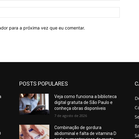
Site:
ador para a próxima vez que eu comentar.
POSTS POPULARES
C
a
Veja como funciona a biblioteca
D
digital gratuita de São Paulo e
C
conheça obras disponíveis
7 de agosto de 2026
S
Br
Combinação de gordura
D
abdominal e falta de vitamina D
S