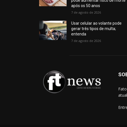
pode aumentar risco de morte
após os 50 anos
7 de agosto de 2026
Usar celular ao volante pode
gerar três tipos de multa;
entenda
7 de agosto de 2026
SO
Fato
atua
Entr