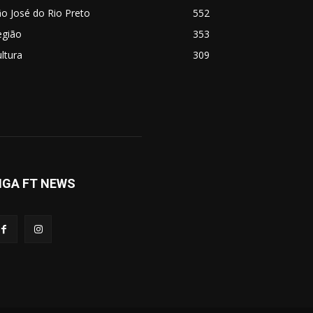
o José do Rio Preto
552
egião
353
ltura
309
IGA FT NEWS