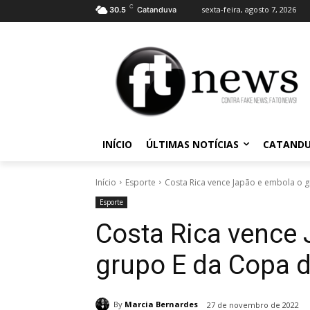
C
sexta-feira, agosto 7, 2026
30.5
Catanduva
INÍCIO
ÚLTIMAS NOTÍCIAS
CATAND
Início
Esporte
Costa Rica vence Japão e embola o g
Esporte
Costa Rica vence
grupo E da Copa 
By
Marcia Bernardes
27 de novembro de 2022