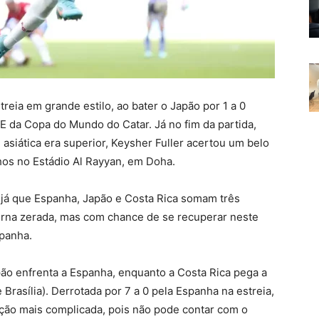
eia em grande estilo, ao bater o Japão por 1 a 0
E da Copa do Mundo do Catar. Já no fim da partida,
siática era superior, Keysher Fuller acertou um belo
nhos no Estádio Al Rayyan, em Doha.
 já que Espanha, Japão e Costa Rica somam três
erna zerada, mas com chance de se recuperar neste
spanha.
pão enfrenta a Espanha, enquanto a Costa Rica pega a
Brasília). Derrotada por 7 a 0 pela Espanha na estreia,
ação mais complicada, pois não pode contar com o