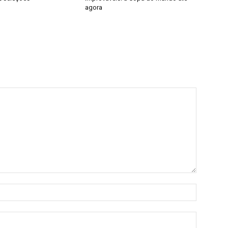
agora
Nome:*
E-
mail:*