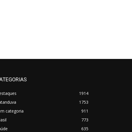
ATEGORIAS
estaques
1914
atanduva
1753
em categoria
911
asil
773
aúde
635