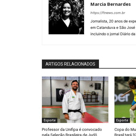
Marcia Bernardes
https://ftnews.com.br
Jornalista, 20 anos de expe
em Catanduva e São José 
incluindo o jornal Diário d
ARTIGOS RELACIONADOS
Esporte
Esporte
Professor da Unifipa é convocado
Copa do Mu
pela Seleção Brasileira de Judô
Brasil terá 