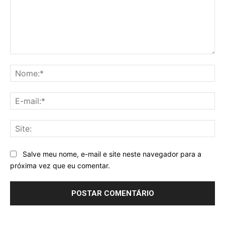
Comentário:
No
E-
mai
Sit
Salve meu nome, e-mail e site neste navegador para a
próxima vez que eu comentar.