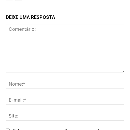
DEIXE UMA RESPOSTA
Comentário:
No
E-
mai
Sit