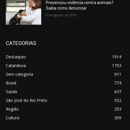
Presenciou violência contra animais?
Saiba como denunciar
8 de agosto de 2026
CATEGORIAS
Destaques
1914
Catanduva
1753
Sem categoria
911
Brasil
774
Saúde
637
São José do Rio Preto
552
Região
353
Cultura
309