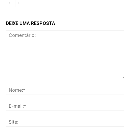
DEIXE UMA RESPOSTA
Comentário:
No
E-
mai
Sit