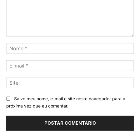
Comentário:
No
E-
mai
Sit
Salve meu nome, e-mail e site neste navegador para a
próxima vez que eu comentar.