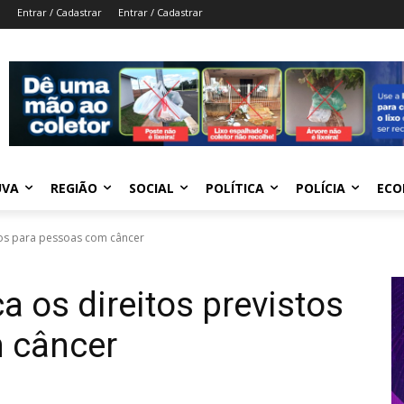
Entrar / Cadastrar
Entrar / Cadastrar
UVA
REGIÃO
SOCIAL
POLÍTICA
POLÍCIA
ECO
stos para pessoas com câncer
ca os direitos previstos
 câncer