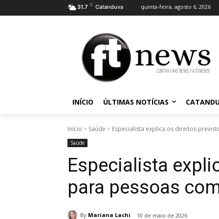
C
quinta-feira, agosto 6, 2026
31.7
Catanduva
INÍCIO
ÚLTIMAS NOTÍCIAS
CATAND
Início
Saúde
Especialista explica os direitos previ
Saúde
Especialista expli
para pessoas com
By
Mariana Lachi
10 de maio de 2026