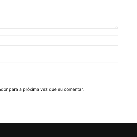
Nome:*
E-
mail:*
Site:
ador para a próxima vez que eu comentar.