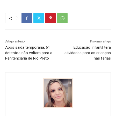
Artigo anterior
Próximo artigo
Após saída temporária, 61
Educação Infantil terá
detentos não voltam para a
atividades para as crianças
Penitenciária de Rio Preto
nas férias