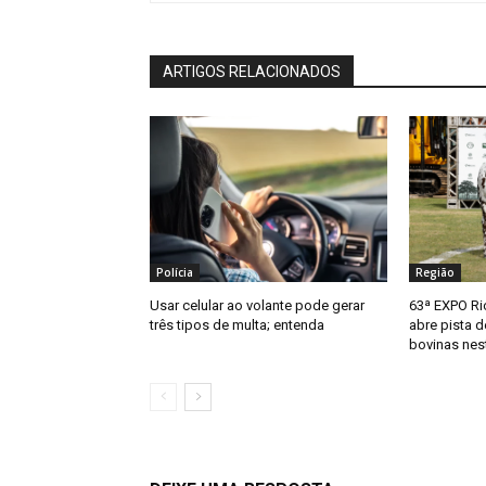
ARTIGOS RELACIONADOS
Polícia
Região
Usar celular ao volante pode gerar
63ª EXPO Ri
três tipos de multa; entenda
abre pista 
bovinas nest