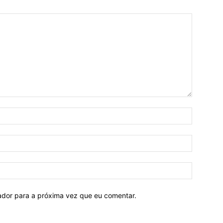
Nome:*
E-
mail:*
Site:
ador para a próxima vez que eu comentar.