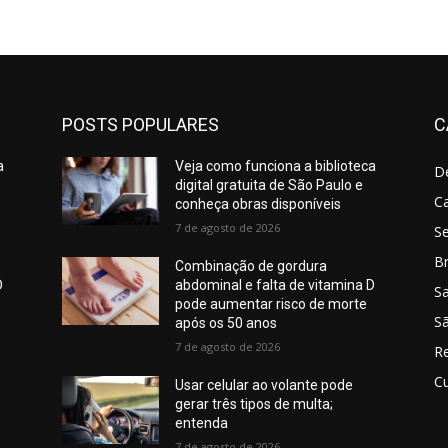
POSTS POPULARES
C
a
Veja como funciona a biblioteca
D
digital gratuita de São Paulo e
C
conheça obras disponíveis
7 de agosto de 2026
S
Br
Combinação de gordura
D
abdominal e falta de vitamina D
S
pode aumentar risco de morte
Sã
após os 50 anos
7 de agosto de 2026
R
Cu
Usar celular ao volante pode
gerar três tipos de multa;
entenda
7 de agosto de 2026