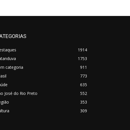
ATEGORIAS
estaques
1914
atanduva
1753
em categoria
911
asil
773
aúde
635
o José do Rio Preto
552
egião
353
ltura
309