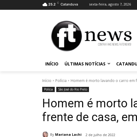
C
sexta-feira, agosto 7, 2026
25.2
Catanduva
INÍCIO
ÚLTIMAS NOTÍCIAS
CATAND
Início
Polícia
Homem é morto lavando o carro em fre
Polícia
São José do Rio Preto
Homem é morto la
frente de casa, em
By
Mariana Lachi
2 de julho de 2022