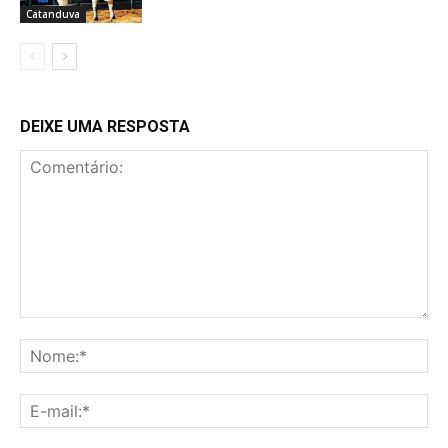
Catanduva
DEIXE UMA RESPOSTA
Comentário:
No
E-
mai