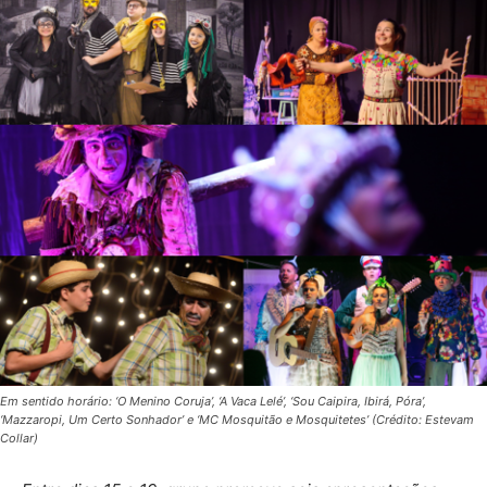
Em sentido horário: ‘O Menino Coruja’, ‘A Vaca Lelé’, ‘Sou Caipira, Ibirá, Póra’,
‘Mazzaropi, Um Certo Sonhador’ e ‘MC Mosquitão e Mosquitetes’ (Crédito: Estevam
Collar)