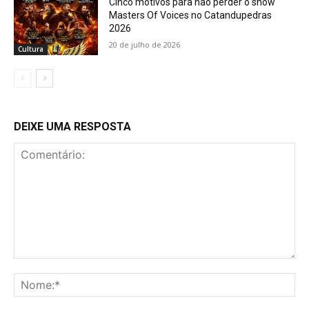
Cinco motivos para não perder o show
Masters Of Voices no Catandupedras
2026
20 de julho de 2026
Cultura
DEIXE UMA RESPOSTA
Comentário:
No