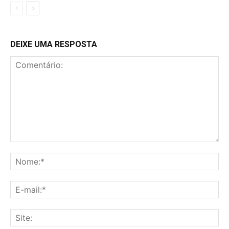
DEIXE UMA RESPOSTA
Comentário:
No
E-
mai
Sit