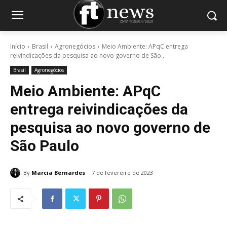
Início
Brasil
Agronegócios
Meio Ambiente: APqC entrega
reivindicações da pesquisa ao novo governo de São...
Brasil
Agronegócios
Meio Ambiente: APqC
entrega reivindicações da
pesquisa ao novo governo de
São Paulo
By
Marcia Bernardes
7 de fevereiro de 2023