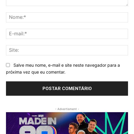
Comentário:
No
E-
mai
Sit
Salve meu nome, e-mail e site neste navegador para a
próxima vez que eu comentar.
- Advertisment -