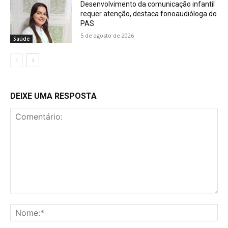
Desenvolvimento da comunicação infantil
requer atenção, destaca fonoaudióloga do
PAS
5 de agosto de 2026
Saúde
DEIXE UMA RESPOSTA
Comentário:
No