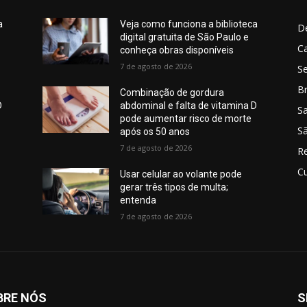
a
Veja como funciona a biblioteca
D
digital gratuita de São Paulo e
C
conheça obras disponíveis
7 de agosto de 2026
S
Br
Combinação de gordura
D
abdominal e falta de vitamina D
S
pode aumentar risco de morte
Sã
após os 50 anos
7 de agosto de 2026
R
Cu
Usar celular ao volante pode
gerar três tipos de multa;
entenda
7 de agosto de 2026
BRE NÓS
S