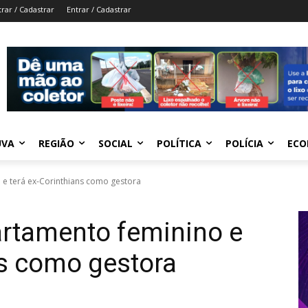
trar / Cadastrar
Entrar / Cadastrar
UVA
REGIÃO
SOCIAL
POLÍTICA
POLÍCIA
ECO
 e terá ex-Corinthians como gestora
artamento feminino e
ns como gestora