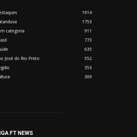
estaques
1914
atanduva
1753
em categoria
911
asil
773
aúde
635
o José do Rio Preto
552
egião
353
ltura
309
IGA FT NEWS