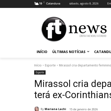
C
sábado, agosto 8, 2026
En
19
Catanduva
INÍCIO
ÚLTIMAS NOTÍCIAS
CATAND
Início
Esporte
Mirassol cria departamento feminino
Esporte
Mirassol cria dep
terá ex-Corinthia
By
Mariana Lachi
15 de janeiro de 2026