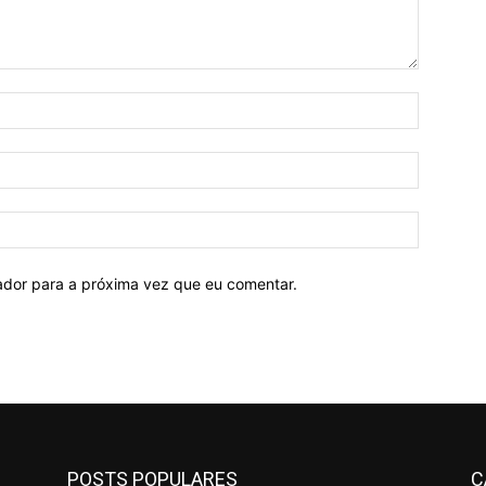
Nome:*
E-
mail:*
Site:
ador para a próxima vez que eu comentar.
POSTS POPULARES
C