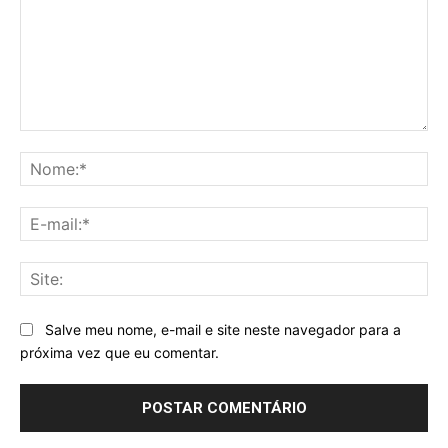
Comentário:
No
E-
mai
Sit
Salve meu nome, e-mail e site neste navegador para a
próxima vez que eu comentar.