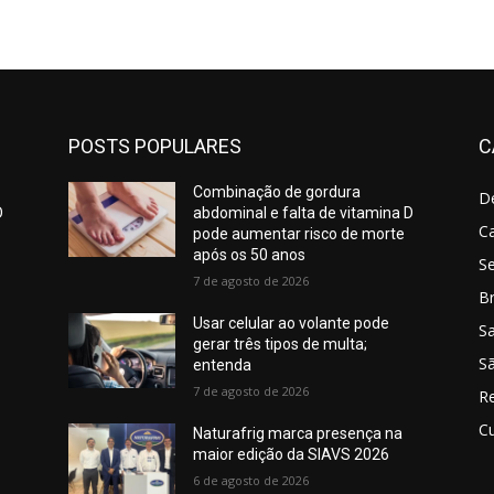
POSTS POPULARES
C
Combinação de gordura
D
D
abdominal e falta de vitamina D
C
pode aumentar risco de morte
após os 50 anos
S
7 de agosto de 2026
Br
Usar celular ao volante pode
S
gerar três tipos de multa;
Sã
entenda
7 de agosto de 2026
R
Cu
Naturafrig marca presença na
maior edição da SIAVS 2026
6 de agosto de 2026