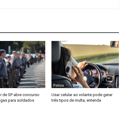
Polícia
tar de SP abre concurso
Usar celular ao volante pode gerar
agas para soldados
três tipos de multa; entenda