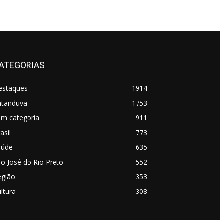
ATEGORIAS
estaques
1914
atanduva
1753
em categoria
911
asil
773
aúde
635
o José do Rio Preto
552
egião
353
ltura
308