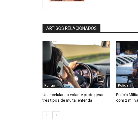
ARTIGOS RELACIONADOS
Polícia
Polícia
Usar celular ao volante pode gerar
Polícia Mili
três tipos de multa; entenda
com 2 mil v