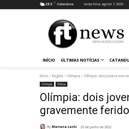
C
sexta-feira, agosto 7, 2026
28.5
Catanduva
INÍCIO
ÚLTIMAS NOTÍCIAS
CATAND
Início
Região
Olimpia
Olímpia: dois jovens morre
Olimpia
Polícia
Olímpia: dois jov
gravemente ferid
By
Mariana Lachi
25 de junho de 2022