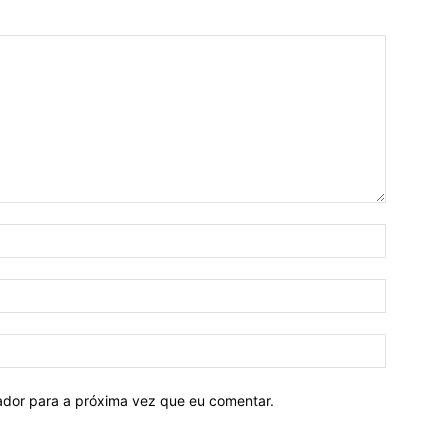
Nome:*
E-
mail:*
Site:
ador para a próxima vez que eu comentar.