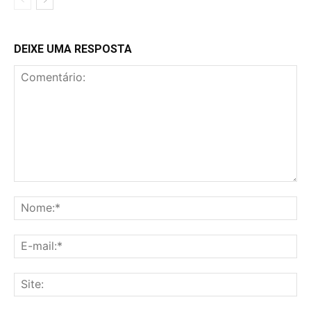
DEIXE UMA RESPOSTA
Comentário:
No
E-
mai
Sit