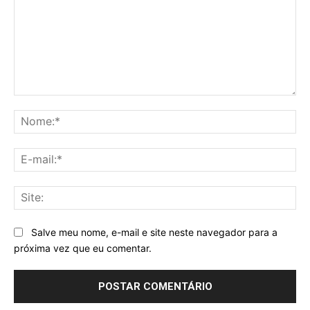
Comentário:
No
E-
mai
Sit
Salve meu nome, e-mail e site neste navegador para a
próxima vez que eu comentar.