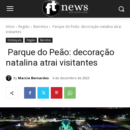
Início
Região
Barretos
Parque do Peão: decoração natalina atrai
visitantes
Destaques
Região
Barretos
Parque do Peão: decoração
natalina atrai visitantes
By
Marcia Bernardes
6 de dezembro de 2023