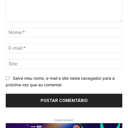
Comentário:
No
E-
mai
Sit
Salve meu nome, e-mail e site neste navegador para a
próxima vez que eu comentar.
- Advertisment -