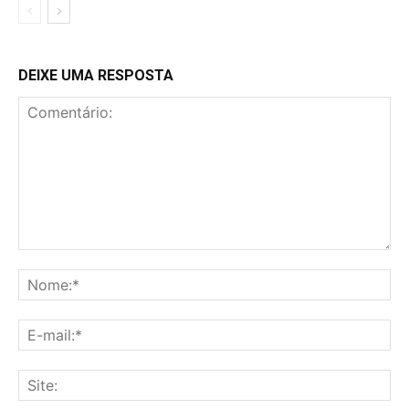
DEIXE UMA RESPOSTA
Comentário:
No
E-
mai
Sit