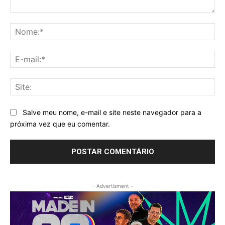
Comentário:
No
E-
mai
Sit
Salve meu nome, e-mail e site neste navegador para a
próxima vez que eu comentar.
- Advertisment -