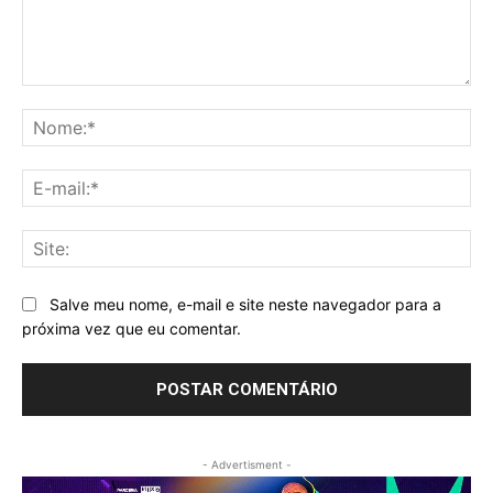
Comentário:
No
E-
mai
Sit
Salve meu nome, e-mail e site neste navegador para a
próxima vez que eu comentar.
- Advertisment -