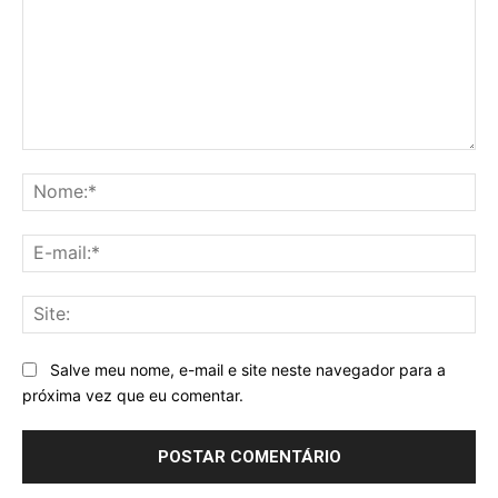
Comentário:
No
E-
mai
Sit
Salve meu nome, e-mail e site neste navegador para a
próxima vez que eu comentar.