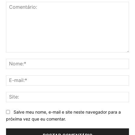
Comentário:
No
E-
mai
Sit
Salve meu nome, e-mail e site neste navegador para a
próxima vez que eu comentar.