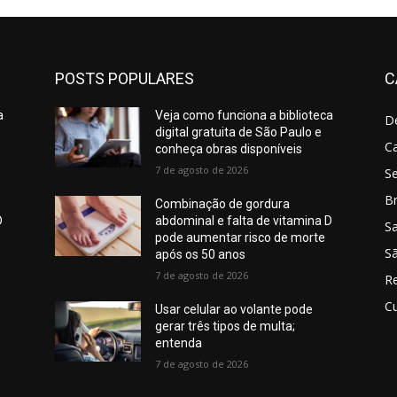
POSTS POPULARES
C
a
Veja como funciona a biblioteca
D
digital gratuita de São Paulo e
C
conheça obras disponíveis
7 de agosto de 2026
S
Br
Combinação de gordura
D
abdominal e falta de vitamina D
S
pode aumentar risco de morte
Sã
após os 50 anos
7 de agosto de 2026
R
Cu
Usar celular ao volante pode
gerar três tipos de multa;
entenda
7 de agosto de 2026