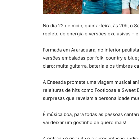
No dia 22 de maio, quinta-feira, às 20h, 
repleto de energia e versões exclusivas – 
Formada em Araraquara, no interior paulist
versões embaladas por folk, country e blue
claro: muita guitarra, bateria e os timbres ca
A Enseada promete uma viagem musical anim
releituras de hits como Footloose e Sweet
surpresas que revelam a personalidade mus
É música boa, para todas as pessoas cant
vai deixar um gostinho de quero mais!
A entrada é gratuita e a apresentação, indi