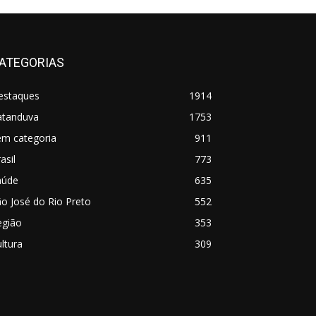
ATEGORIAS
estaques
1914
atanduva
1753
em categoria
911
asil
773
aúde
635
o José do Rio Preto
552
egião
353
ltura
309