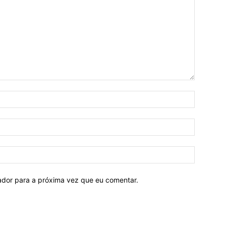
Nome:*
E-
mail:*
Site:
ador para a próxima vez que eu comentar.