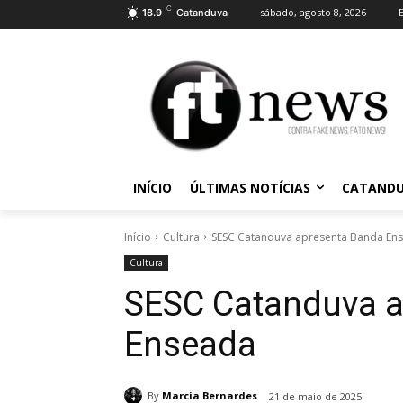
C
sábado, agosto 8, 2026
18.9
Catanduva
INÍCIO
ÚLTIMAS NOTÍCIAS
CATAND
Início
Cultura
SESC Catanduva apresenta Banda En
Cultura
SESC Catanduva a
Enseada
By
Marcia Bernardes
21 de maio de 2025