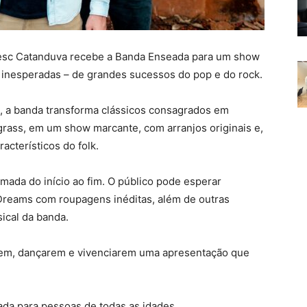
o Sesc Catanduva recebe a Banda Enseada para um show
e inesperadas – de grandes sucessos do pop e do rock.
a, a banda transforma clássicos consagrados em
grass, em um show marcante, com arranjos originais e,
racterísticos do folk.
ada do início ao fim. O público pode esperar
 Dreams com roupagens inéditas, além de outras
ical da banda.
arem, dançarem e vivenciarem uma apresentação que
cada para pessoas de todas as idades.