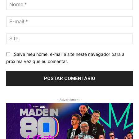
No
E-
mai
Sit
Salve meu nome, e-mail e site neste navegador para a
próxima vez que eu comentar.
- Advertisment -