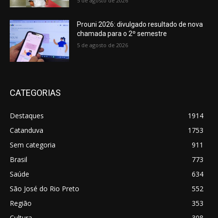
5 de agosto de 2026
Prouni 2026: divulgado resultado de nova
chamada para o 2º semestre
5 de agosto de 2026
CATEGORIAS
Destaques
1914
Catanduva
1753
Sem categoria
911
Brasil
773
Saúde
634
São José do Rio Preto
552
Região
353
Cultura
308