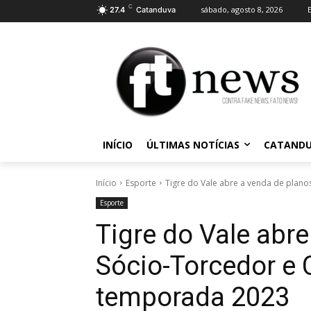
C
sábado, agosto 8, 2026
27.4
Catanduva
INÍCIO
ÚLTIMAS NOTÍCIAS
CATAND
Início
Esporte
Tigre do Vale abre a venda de planos
Esporte
Tigre do Vale abr
Sócio-Torcedor e 
temporada 2023