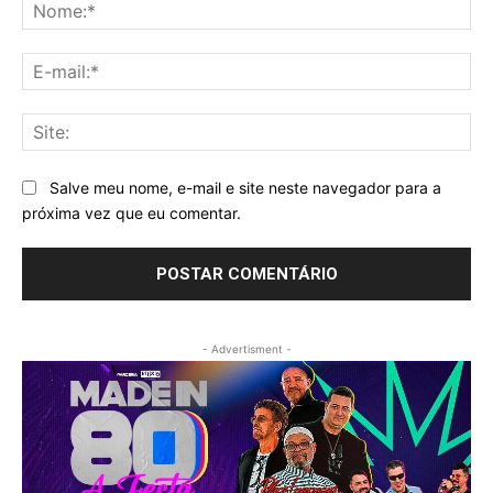
No
E-
mai
Sit
Salve meu nome, e-mail e site neste navegador para a
próxima vez que eu comentar.
- Advertisment -