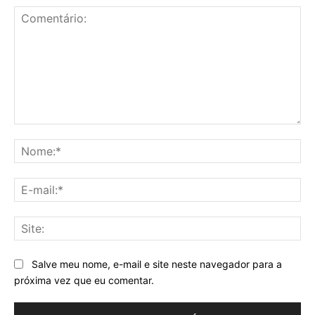
Comentário:
No
E-
mai
Sit
Salve meu nome, e-mail e site neste navegador para a
próxima vez que eu comentar.